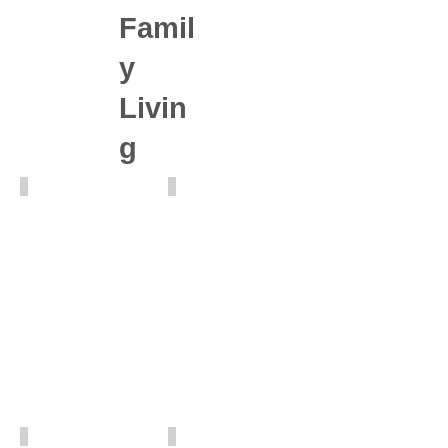
Famil
y
Livin
g